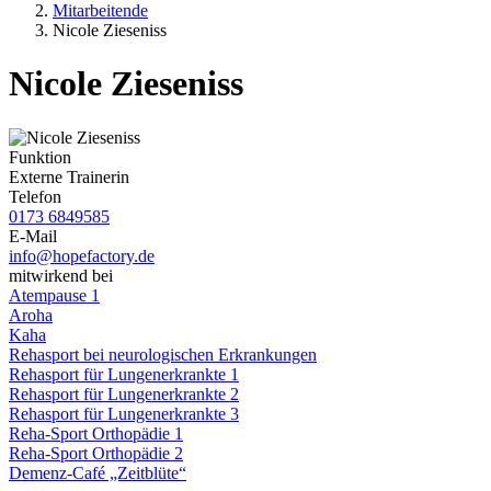
Mitarbeitende
Nicole Zieseniss
Nicole Zieseniss
Funktion
Externe Trainerin
Telefon
0173 6849585
E-Mail
info@hopefactory.de
mitwirkend bei
Atempause 1
Aroha
Kaha
Rehasport bei neurologischen Erkrankungen
Rehasport für Lungenerkrankte 1
Rehasport für Lungenerkrankte 2
Rehasport für Lungenerkrankte 3
Reha-Sport Orthopädie 1
Reha-Sport Orthopädie 2
Demenz-Café „Zeitblüte“